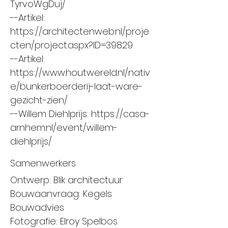
TyrvoWgDuj/
--Artikel:
https://architectenweb.nl/proje
cten/project.aspx?ID=39829
--Artikel:
https://www.houtwereld.nl/nativ
e/bunkerboerderij-laat-ware-
gezicht-zien/
--Willem Diehlprijs:
https://casa-
arnhem.nl/event/willem-
diehlprijs/
Samenwerkers
Ontwerp: Blik architectuur
Bouwaanvraag: Kegels
Bouwadvies
Fotografie: Elroy Spelbos