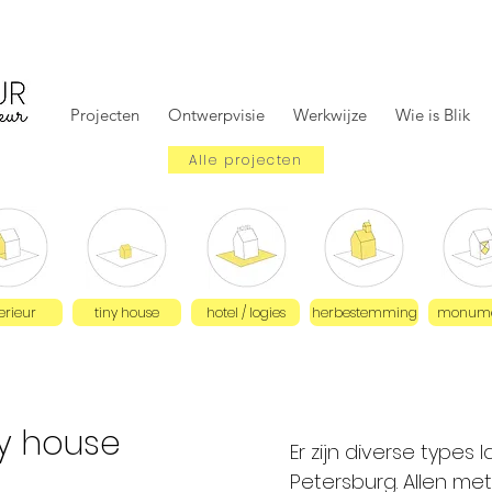
Projecten
Ontwerpvisie
Werkwijze
Wie is Blik
Alle projecten
erieur
tiny house
hotel / logies
herbestemming
monume
ny house
Er zijn diverse type
Petersburg. Allen me