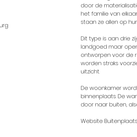
door de materialisat
het familie van elkaa
staan ze allen op hu
urg
Dit type is aan drie 
landgoed maar opent z
ontworpen voor de r
worden straks voorzi
uitzicht.
De woonkamer wordt
binnenplaats. De wan
door naar buiten, als
Website Buitenplaat