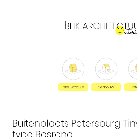
nieuwbouw
verbouw
int
Buitenplaats Petersburg Ti
type Bosrand